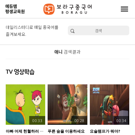
menu
데일리스터디로 매일 중국어를
즐겨보세요.
애니
검색결과
TV 영상학습
00:33
00:28
00:34
아빠 어제 헌혈하러 가셨어
푸른 숲을 이용하세요
요술램프가 뭐야?