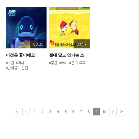
00:28
00:57
이것은 꽃이에요
절대 말도 안되는 소리야
#초급
#애니
#중급
#애니
#큰 귀 투투
#반딧불이 딘딘
1
2
3
4
5
6
7
8
9
10