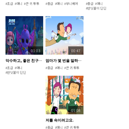
#초급
#애니
#큰 귀 투투
#중급
#애니
#부니베어
#중급
#애니
#반딧불이 딘딘
01:03
00:47
악수하고, 좋은 친구가 되자
엄마가 몇 번을 말하니?
#초급
#애니
#중급
#애니
#큰 귀 투투
#반딧불이 딘딘
01:08
저를 속이려고요.
#중급
#애니
#큰 귀 투투